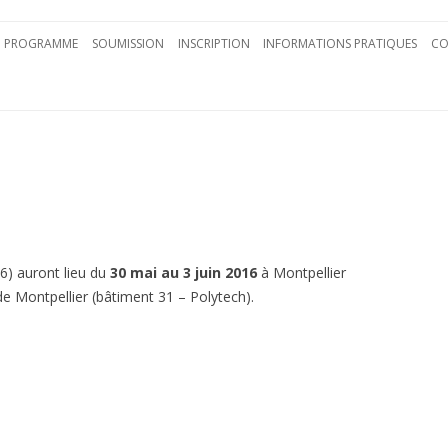
Aller au contenu principal
PROGRAMME
SOUMISSION
INSCRIPTION
INFORMATIONS PRATIQUES
CO
6) auront lieu du
30 mai au 3 juin 2016
à Montpellier
 de Montpellier (bâtiment 31 – Polytech).