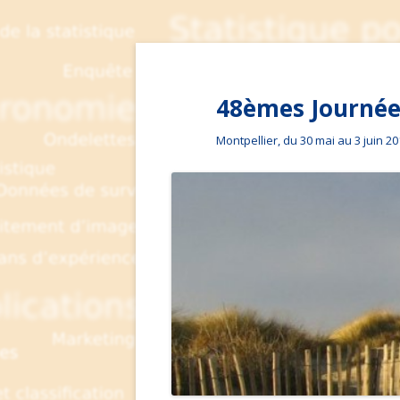
48èmes Journées
Montpellier, du 30 mai au 3 juin 2