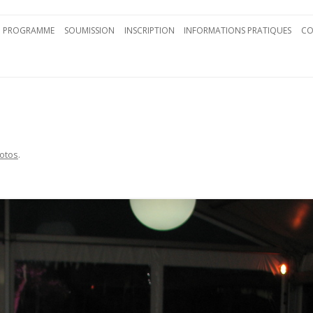
Aller au contenu principal
PROGRAMME
SOUMISSION
INSCRIPTION
INFORMATIONS PRATIQUES
CO
otos
.