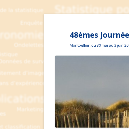
48èmes Journées
Montpellier, du 30 mai au 3 juin 2