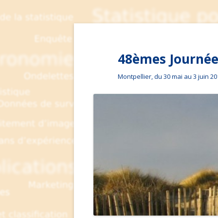
48èmes Journées
Montpellier, du 30 mai au 3 juin 2