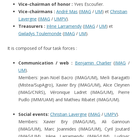
Vice-chairman of honor :
Yves Escoufier.
Vice-chairmans :
André Mas
(
IMAG
/
UM
) et
Christian
Lavergne
(
IMAG
/
UMPV
).
Treasurers :
Irène Larramendy
(
IMAG
/
UM
) et
Gwladys Toulemonde
(
IMAG
/
UM
).
It is composed of four task forces :
Communication / web :
Benjamin Charlier
(
IMAG
/
UM
).
Members: Jean-Noël Bacro (IMAG/UM), Meïli Baragatti
(Mistea/SupAgro), Xavier Bry (IMAG/UM), Alice Cleynen
(IMAG/CNRS), Véronique Ladret (IMAG/UM), Pierre
Pudlo (IMM/UAM) and Mathieu Ribatet (IMAG/UM).
Social events:
Christian Lavergne
(
IMAG
/
UMPV
).
Members: Xavier Bry (IMAG/UM), Ali Gannoun
(IMAG/UM), Marc Joannides (IMAG/UM), Cyril Joutard
(IMAG/UM), Irène Larramendy (IMAG/UM), Ludovic