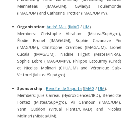
Menneteau (IMAG/UM), Gwladys Toulemonde
(IMAG/UM) and Catherine Trottier (IMAG/UMPV).
Organisation:
André Mas
(
IMAG
/
UM
).
Members: Christophe Abraham (Mistea/SupAgro),
Élodie Brunel (IMAG/UM), Sophie Cazanave Pin
(IMAG/UM), Christophe Crambes (IMAG/UM), Lionel
Cucala (IMAG/UM), Nadine Hilgert (Mistea/INRA),
Sophie Lebre (IMAG/UMPV), Philippe Letourmy (Cirad)
et Nicolas Molinari (CHU/UM) and Véronique Sals-
Vettorel (Mistea/SupAgro).
Sponsorship :
Benoîte de Saporta
(
IMAG
/
UM
).
Members: Julie Carreau (HydroSciences/IRD), Bénédicte
Fontez (Mistea/SupAgro), Ali Gannoun (IMAG/UM),
Yann Guédon (Virtual Plants/CIRAD) and Nicolas
Molinari (Mistea/UM).